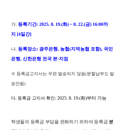
가
.
등록기간
:
2025. 8. 19.(
화
) ~ 8. 22.(
금
) 16:00
까
지
[4
일간
]
나
.
등록장소
:
광주은행
,
농협
(
지역농협 포함
),
국민
은행
,
신한은행 전국 본
·
지점
※
등록금고지서는 우편 발송되지 않음
(
분할납부도 발
송안됨
)
2025. 8. 19.(
화
)
부터 가능
다
.
등록금 고지서 확인
:
학생들의 등록금 부담을 완화하기 위하여 등록금
분