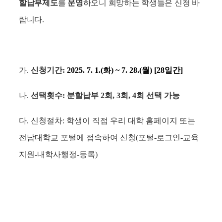
할납부제도
를
운영
하오니 희망하는 학생들은 신청 바
랍니다
.
가
.
신청기간
:
2025. 7. 1.(
화
) ~ 7. 28.(
월
) [28
일간
]
나
.
선택횟수
:
분할납부
2
회
, 3
회
, 4
회 선택 가능
다
.
신청절차
:
학생이 직접 우리 대학 홈페이지 또는
전남대학교 포털에 접속하여 신청
(
포털
-
로그인
-
교육
지원
-
내학사행정
-
등록
)