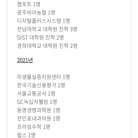
켐포트 1명
광주비아농협 1명
디지털플러스시스템 1명
전남대학교 대학원 진학 3명
GIST 대학원 진학 2명
경희대학교 대학원 진학 2명
2021년
미생물실증지원센터 1명
한국기술신용평가 1명
서울교통공사 1명
GC녹십자웰빙 1명
동명생명과학원 1명
전인표내과의원 1명
프라임수학 1명
윕스 1명